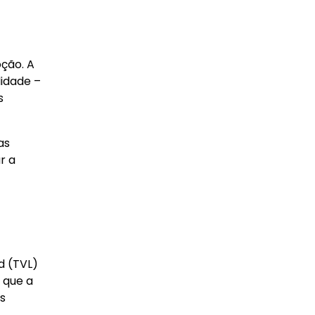
ção. A
lidade –
s
as
r a
d (TVL)
 que a
s