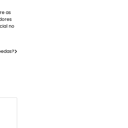
re as
dores
cial no
moedas?