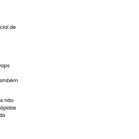
cial de
waps
 também
ns não
rápidas
 da