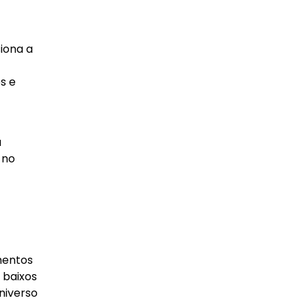
iona a
s e
a
 no
mentos
 baixos
niverso