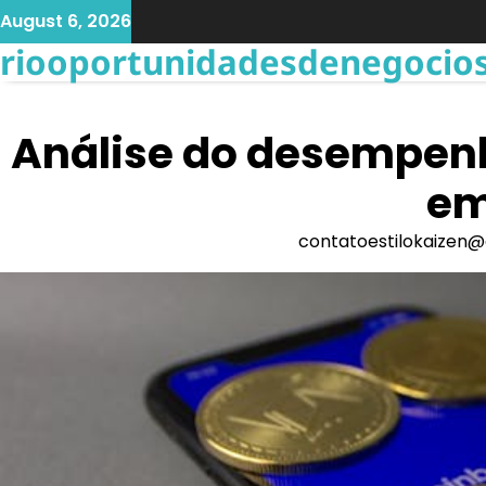
Skip
August 6, 2026
to
riooportunidadesdenegocios
content
Análise do desempen
em
contatoestilokaizen